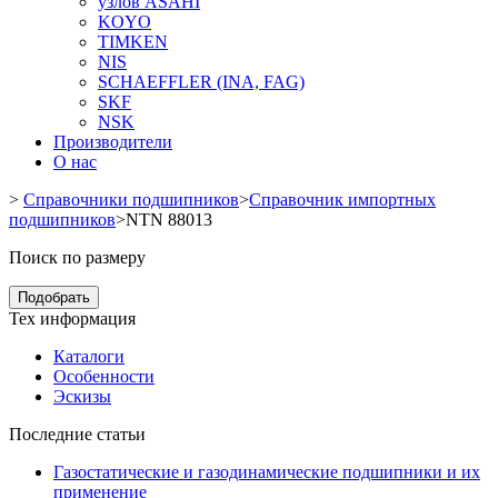
узлов ASAHI
KOYO
TIMKEN
NIS
SCHAEFFLER (INA, FAG)
SKF
NSK
Производители
О нас
>
Справочники подшипников
>
Справочник импортных
подшипников
>
NTN 88013
Поиск по размеру
Подобрать
Тех информация
Каталоги
Особенности
Эскизы
Последние статьи
Газостатические и газодинамические подшипники и их
применение