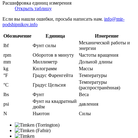
Расшифровка единиц измерения
Открыть таблицу
Если вы нашли ошибки, просьба написать нам.
info@mir-
podshipnikov.info
Обозначение
Единица
Измерение
Механической работы и
lbf
Фунт силы
энергии
rpm
Оборотов в минуту
Частоты вращения
mm
Миллиметр
Дольной длины
kg
Килограмм
Массы
°F
Градус Фаренгейта
Температуры
Температуры
°C
Градус Цельсия
(распространённая)
lbs
Фунт
Веса
Фунт на квадратный
psi
давления
дюйм
N
Ньютон
Силы