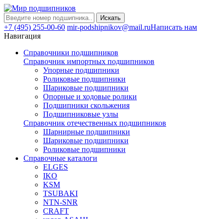
Искать
+7 (495) 255-00-60
mir-podshipnikov@mail.ru
Написать нам
Навигация
Справочники подшипников
Справочник импортных подшипников
Упорные подшипники
Роликовые подшипники
Шариковые подшипники
Опорные и ходовые ролики
Подшипники скольжения
Подшипниковые узлы
Справочник отечественных подшипников
Шарнирные подшипники
Шариковые подшипники
Роликовые подшипники
Справочные каталоги
ELGES
IKO
KSM
TSUBAKI
NTN-SNR
CRAFT