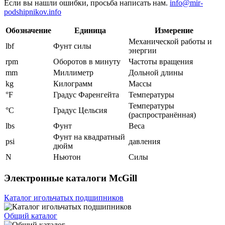
Если вы нашли ошибки, просьба написать нам.
info@mir-
podshipnikov.info
Обозначение
Единица
Измерение
Механической работы и
lbf
Фунт силы
энергии
rpm
Оборотов в минуту
Частоты вращения
mm
Миллиметр
Дольной длины
kg
Килограмм
Массы
°F
Градус Фаренгейта
Температуры
Температуры
°C
Градус Цельсия
(распространённая)
lbs
Фунт
Веса
Фунт на квадратный
psi
давления
дюйм
N
Ньютон
Силы
Электронные каталоги McGill
Каталог игольчатых подшипников
Общий каталог