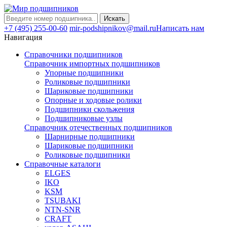
Искать
+7 (495) 255-00-60
mir-podshipnikov@mail.ru
Написать нам
Навигация
Справочники подшипников
Справочник импортных подшипников
Упорные подшипники
Роликовые подшипники
Шариковые подшипники
Опорные и ходовые ролики
Подшипники скольжения
Подшипниковые узлы
Справочник отечественных подшипников
Шарнирные подшипники
Шариковые подшипники
Роликовые подшипники
Справочные каталоги
ELGES
IKO
KSM
TSUBAKI
NTN-SNR
CRAFT