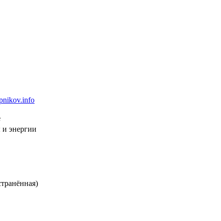
pnikov.info
е
 и энергии
странённая)