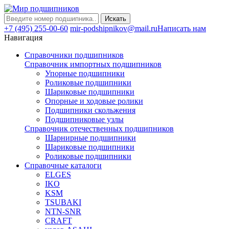
Искать
+7 (495) 255-00-60
mir-podshipnikov@mail.ru
Написать нам
Навигация
Справочники подшипников
Справочник импортных подшипников
Упорные подшипники
Роликовые подшипники
Шариковые подшипники
Опорные и ходовые ролики
Подшипники скольжения
Подшипниковые узлы
Справочник отечественных подшипников
Шарнирные подшипники
Шариковые подшипники
Роликовые подшипники
Справочные каталоги
ELGES
IKO
KSM
TSUBAKI
NTN-SNR
CRAFT