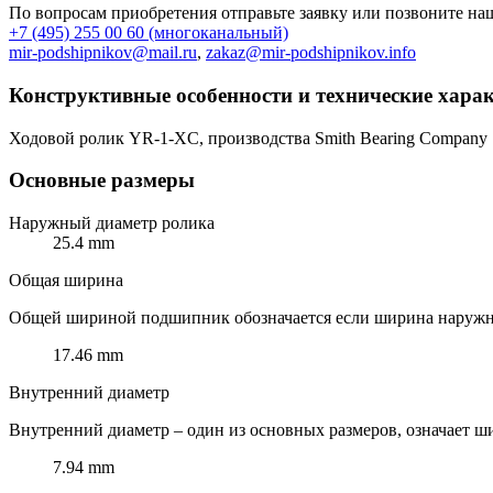
По вопросам приобретения отправьте заявку или позвоните н
+7 (495) 255 00 60 (многоканальный)
mir-podshipnikov@mail.ru
,
zakaz@mir-podshipnikov.info
Конструктивные особенности и технические хара
Ходовой ролик YR-1-XC, производства Smith Bearing Company
Основные размеры
Наружный диаметр ролика
25.4 mm
Общая ширина
Общей шириной подшипник обозначается если ширина наружного
17.46 mm
Внутренний диаметр
Внутренний диаметр – один из основных размеров, означает ши
7.94 mm