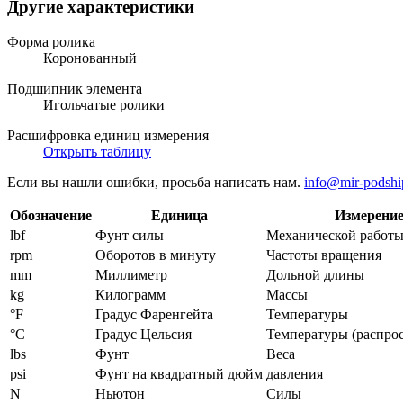
Другие характеристики
Форма ролика
Коронованный
Подшипник элемента
Игольчатые ролики
Расшифровка единиц измерения
Открыть таблицу
Если вы нашли ошибки, просьба написать нам.
info@mir-podshi
Обозначение
Единица
Измерени
lbf
Фунт силы
Механической работы
rpm
Оборотов в минуту
Частоты вращения
mm
Миллиметр
Дольной длины
kg
Килограмм
Массы
°F
Градус Фаренгейта
Температуры
°C
Градус Цельсия
Температуры (распро
lbs
Фунт
Веса
psi
Фунт на квадратный дюйм
давления
N
Ньютон
Силы