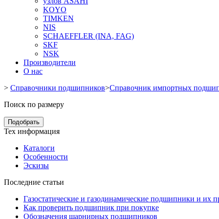
узлов ASAHI
KOYO
TIMKEN
NIS
SCHAEFFLER (INA, FAG)
SKF
NSK
Производители
О нас
>
Справочники подшипников
>
Справочник импортных подши
Поиск по размеру
Подобрать
Тех информация
Каталоги
Особенности
Эскизы
Последние статьи
Газостатические и газодинамические подшипники и их 
Как проверить подшипник при покупке
Обозначения шарнирных подшипников