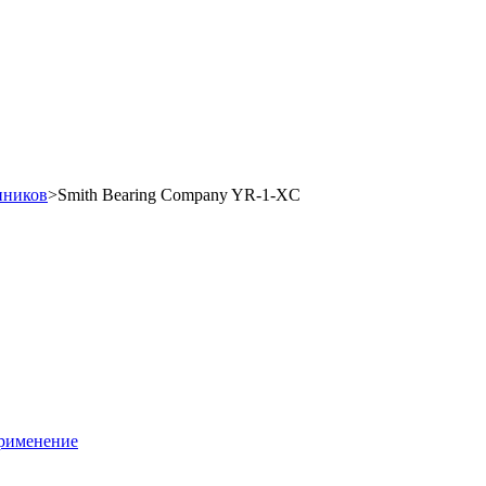
пников
>
Smith Bearing Company YR-1-XC
применение