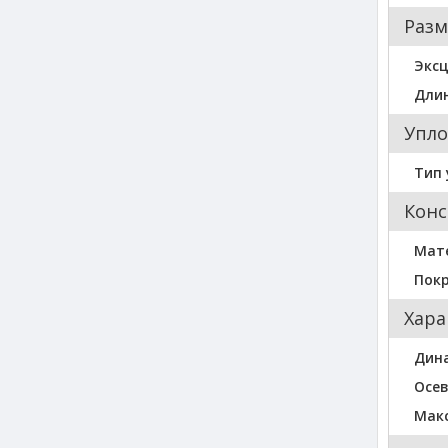
Разм
Экс
Длин
Упло
Тип 
Конс
Мат
Пок
Хара
Дина
Осев
Мак