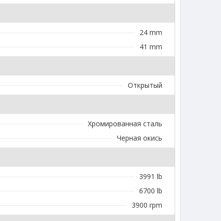
24 mm
41 mm
Открытый
Хромированная сталь
Черная окись
3991 lb
6700 lb
3900 rpm