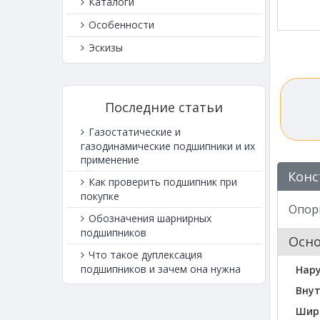
Каталоги
Особенности
Эскизы
Последние статьи
Газостатические и
газодинамические подшипники и их
применение
Конс
Как проверить подшипник при
покупке
Опорн
Обозначения шарнирных
подшипников
Осн
Что такое дуплексация
подшипников и зачем она нужна
Нар
Внут
Шир