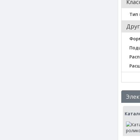
Клас
Тип
Друг
Фор
Под
Расп
Рас
Элек
Катал