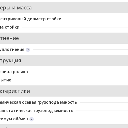
еры и масса
центриковый диаметр стойки
а стойки
тнение
уплотнения
трукция
ериал ролика
рытие
ктеристики
мическая осевая грузоподъемность
ая статическая грузоподъемность
симум об/мин