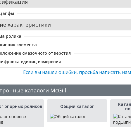
сификация
 цапфы
ие характеристики
ма ролика
шипник элемента
оложение смазочного отверстия
шифровка единиц измерения
Если вы нашли ошибки, просьба написать нам
тронные каталоги McGill
Катал
ог опорных роликов
Общий каталог
по