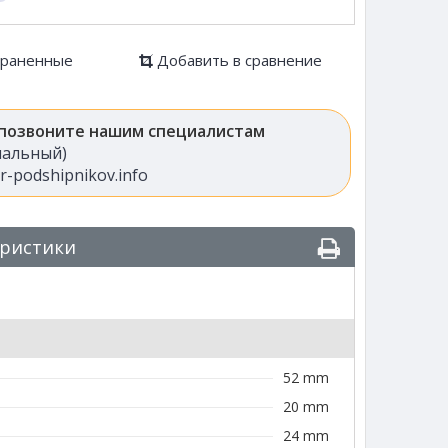
храненные
Добавить в сравнение
 позвоните нашим специалистам
анальный)
-podshipnikov.info
еристики
52 mm
20 mm
24 mm