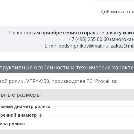
Добавить в со
По вопросам приобретения отправьте заявку или
+7 (495) 255 00 60 (многок
mir-podshipnikov@mail.ru
,
zakaz@mir
труктивные особенности и технические характ
ой ролик . VTRY-9.50, производства PCI Procal Inc
овные размеры
ужный диаметр ролика
тренний диаметр
ина ролика