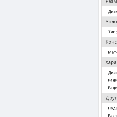
Разм
Диа
Упло
Тип 
Конс
Мат
Хара
Диа
Ради
Ради
Друг
Под
Расп