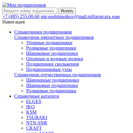
Искать
+7 (495) 255-00-60
mir-podshipnikov@mail.ru
Написать нам
Навигация
Справочники подшипников
Справочник импортных подшипников
Упорные подшипники
Роликовые подшипники
Шариковые подшипники
Опорные и ходовые ролики
Подшипники скольжения
Подшипниковые узлы
Справочник отечественных подшипников
Шарнирные подшипники
Шариковые подшипники
Роликовые подшипники
Справочные каталоги
ELGES
IKO
KSM
TSUBAKI
NTN-SNR
CRAFT