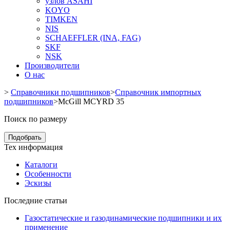
узлов ASAHI
KOYO
TIMKEN
NIS
SCHAEFFLER (INA, FAG)
SKF
NSK
Производители
О нас
>
Справочники подшипников
>
Справочник импортных
подшипников
>
McGill MCYRD 35
Поиск по размеру
Подобрать
Тех информация
Каталоги
Особенности
Эскизы
Последние статьи
Газостатические и газодинамические подшипники и их
применение