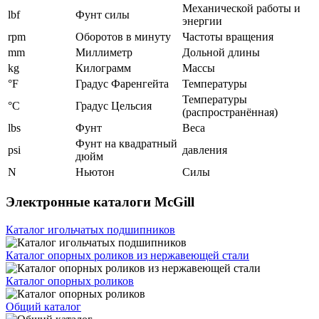
Механической работы и
lbf
Фунт силы
энергии
rpm
Оборотов в минуту
Частоты вращения
mm
Миллиметр
Дольной длины
kg
Килограмм
Массы
°F
Градус Фаренгейта
Температуры
Температуры
°C
Градус Цельсия
(распространённая)
lbs
Фунт
Веса
Фунт на квадратный
psi
давления
дюйм
N
Ньютон
Силы
Электронные каталоги McGill
Каталог игольчатых подшипников
Каталог опорных роликов из нержавеющей стали
Каталог опорных роликов
Общий каталог