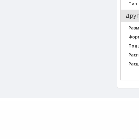
Тип
Друг
Разм
Фор
Под
Расп
Рас