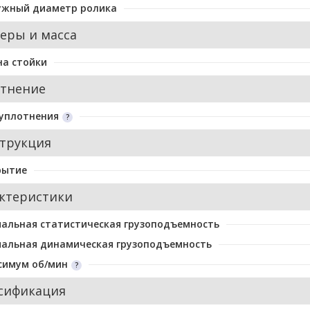
ужный диаметр ролика
еры и масса
а стойки
тнение
уплотнения
трукция
рытие
ктеристики
альная статистическая грузоподъемность
альная динамическая грузоподъемность
симум об/мин
сификация