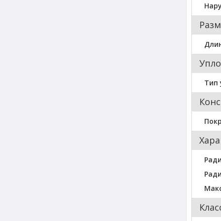
Нар
Разм
Длин
Упло
Тип 
Конс
Пок
Хара
Ради
Ради
Мак
Клас