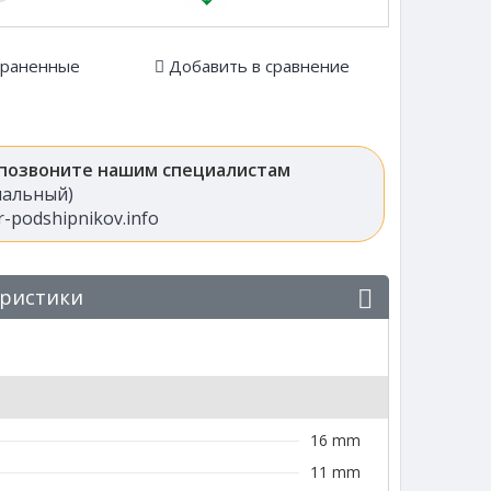
храненные
Добавить в сравнение
 позвоните нашим специалистам
анальный)
-podshipnikov.info
еристики
16 mm
11 mm