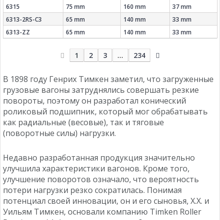
6315
75 mm
160 mm
37 mm
6313-2RS-C3
65 mm
140 mm
33 mm
6313-ZZ
65 mm
140 mm
33 mm
1
2
3
...
234
В 1898 году Генрих Тимкен заметил, что загруженные
грузовые вагоны затруднялись совершать резкие
повороты, поэтому он разработал конический
роликовый подшипник, который мог обрабатывать
как радиальные (весовые), так и тяговые
(поворотные силы) нагрузки.
Недавно разработанная продукция значительно
улучшила характеристики вагонов. Кроме того,
улучшение поворотов означало, что вероятность
потери нагрузки резко сократилась. Понимая
потенциал своей инновации, он и его сыновья, Х.Х. и
Уильям Тимкен, основали компанию Timken Roller