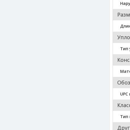
Нар
Разм
Длин
Упло
Тип 
Конс
Мат
Обо
UPC
Клас
Тип
Друг