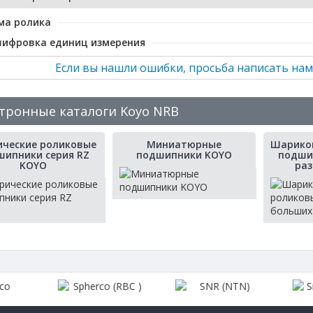
ма ролика
шифровка единиц измерения
Если вы нашли ошибки, просьба написать нам
тронные каталоги Koyo NRB
ические роликовые
Миниатюрные
Шарико
шипники серия RZ
подшипники KOYO
подши
KOYO
ра