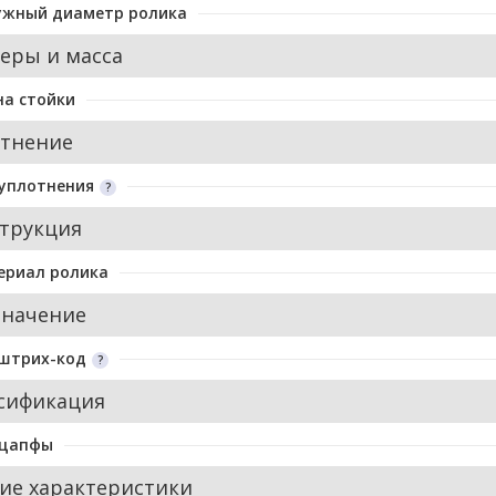
ужный диаметр ролика
еры и масса
а стойки
тнение
уплотнения
трукция
ериал ролика
значение
 штрих-код
сификация
 цапфы
ие характеристики