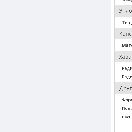
Упло
Тип 
Конс
Мат
Хара
Ради
Ради
Друг
Фор
Под
Рас