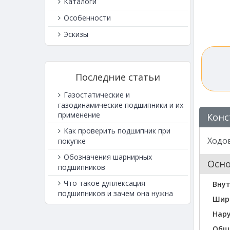
Каталоги
Особенности
Эскизы
Последние статьи
Газостатические и
газодинамические подшипники и их
применение
Конс
Как проверить подшипник при
Ходов
покупке
Обозначения шарнирных
Осн
подшипников
Что такое дуплексация
Вну
подшипников и зачем она нужна
Шир
Нар
Общ