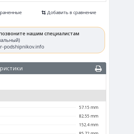
храненные
Добавить в сравнение
 позвоните нашим специалистам
анальный)
-podshipnikov.info
еристики
57.15 mm
82.55 mm
152.4 mm
85.72 mm