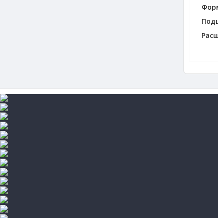
Фор
Под
Рас