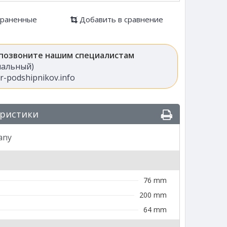
храненные
Добавить в сравнение
 позвоните нашим специалистам
анальный)
-podshipnikov.info
еристики
any
76 mm
200 mm
64 mm