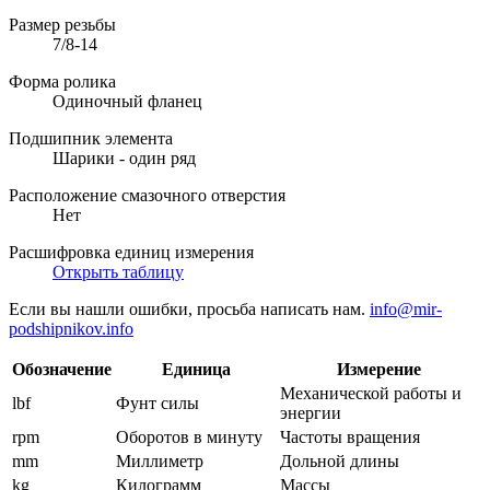
Размер резьбы
7/8-14
Форма ролика
Одиночный фланец
Подшипник элемента
Шарики - один ряд
Расположение смазочного отверстия
Нет
Расшифровка единиц измерения
Открыть таблицу
Если вы нашли ошибки, просьба написать нам.
info@mir-
podshipnikov.info
Обозначение
Единица
Измерение
Механической работы и
lbf
Фунт силы
энергии
rpm
Оборотов в минуту
Частоты вращения
mm
Миллиметр
Дольной длины
kg
Килограмм
Массы