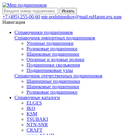
Искать
+7 (495) 255-00-60
mir-podshipnikov@mail.ru
Написать нам
Навигация
Справочники подшипников
Справочник импортных подшипников
Упорные подшипники
Роликовые подшипники
Шариковые подшипники
Опорные и ходовые ролики
Подшипники скольжения
Подшипниковые узлы
Справочник отечественных подшипников
Шарнирные подшипники
Шариковые подшипники
Роликовые подшипники
Справочные каталоги
ELGES
IKO
KSM
TSUBAKI
NTN-SNR
CRAFT