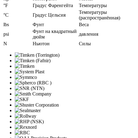
°F
Градус Фаренгейта
Температуры
Температуры
°C
Градус Цельсия
(распространённая)
lbs
Фунт
Веса
Фунт на квадратный
psi
давления
дюйм
N
Ньютон
Силы