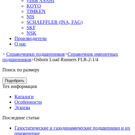
узлов ASAHI
KOYO
TIMKEN
NIS
SCHAEFFLER (INA, FAG)
SKF
NSK
Производители
О нас
>
Справочники подшипников
>
Справочник импортных
подшипников
>
Osborn Load Runners FLR-2-1/4
Поиск по размеру
Подобрать
Тех информация
Каталоги
Особенности
Эскизы
Последние статьи
Газостатические и газодинамические подшипники и их
применение