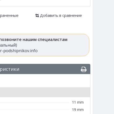
храненные
Добавить в сравнение
 позвоните нашим специалистам
анальный)
-podshipnikov.info
еристики
11 mm
19 mm