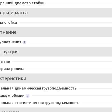
ренний диаметр стойки
еры и масса
а стойки
тнение
уплотнения
трукция
рытие
ериал ролика
ктеристики
альная динамическая грузоподъемность
симум об/мин
альная статистическая грузоподъемность