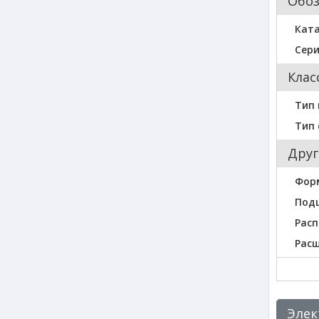
Обо
Кат
Сер
Клас
Тип
Тип 
Друг
Фор
Под
Расп
Рас
Элек