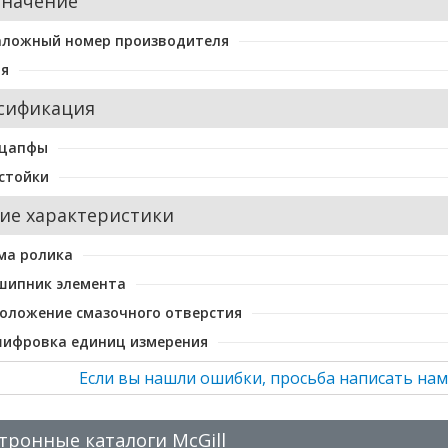
значение
аложный номер производителя
ия
сификация
 цапфы
стойки
ие характеристики
ма ролика
шипник элемента
оложение смазочного отверстия
шифровка единиц измерения
Если вы нашли ошибки, просьба написать нам
тронные каталоги McGill