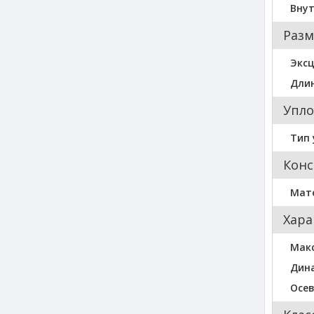
Внут
Разм
Экс
Длин
Упло
Тип 
Конс
Мат
Хара
Мак
Дина
Осев