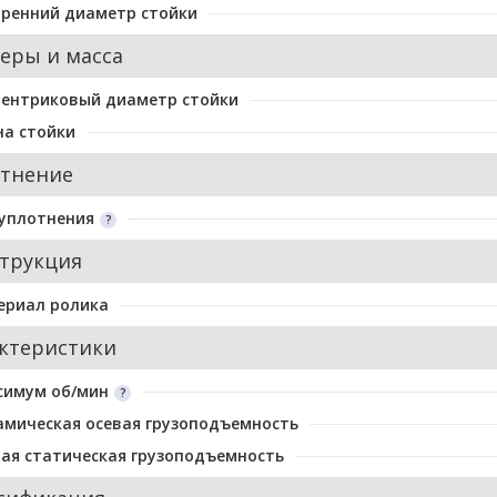
ренний диаметр стойки
еры и масса
центриковый диаметр стойки
а стойки
тнение
уплотнения
трукция
ериал ролика
ктеристики
симум об/мин
мическая осевая грузоподъемность
ая статическая грузоподъемность