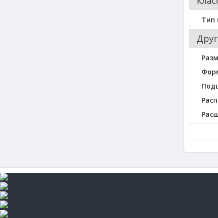
Клас
Тип
Друг
Разм
Фор
Под
Расп
Рас