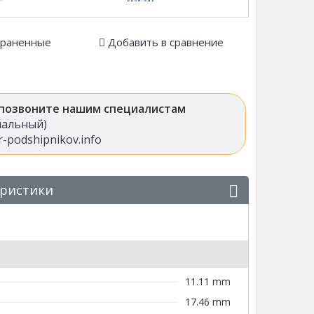
храненные
Добавить в сравнение
 позвоните нашим специалистам
анальный)
-podshipnikov.info
еристики
11.11 mm
17.46 mm