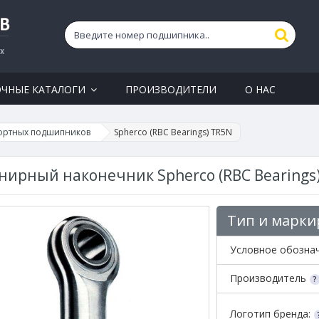
ОЧНЫЕ КАТАЛОГИ
ПРОИЗВОДИТЕЛИ
О НАС
ортных подшипников
Spherco (RBC Bearings) TR5N
ирный наконечник Spherco (RBC Bearings
Тип и марки
Условное обозна
Производитель
Логотип бренда: