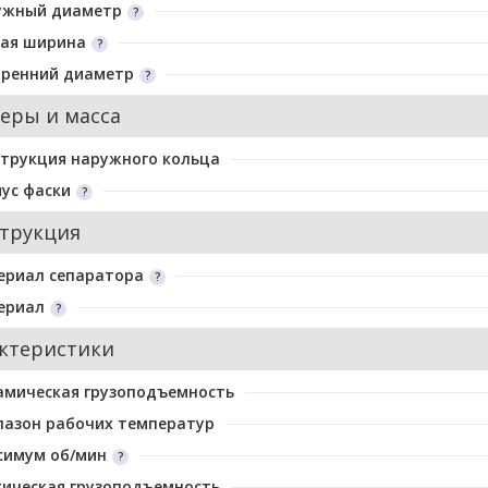
ужный диаметр
ая ширина
тренний диаметр
еры и масса
трукция наружного кольца
ус фаски
трукция
ериал сепаратора
ериал
ктеристики
амическая грузоподъемность
пазон рабочих температур
симум об/мин
ическая грузоподъемность