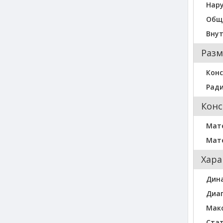
Нар
Общ
Вну
Разм
Конс
Ради
Конс
Мат
Мат
Хара
Дин
Диа
Мак
Стат