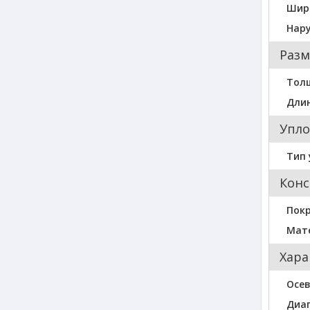
Шир
Нар
Разм
Тол
Длин
Упло
Тип 
Конс
Пок
Мат
Хара
Осев
Диа