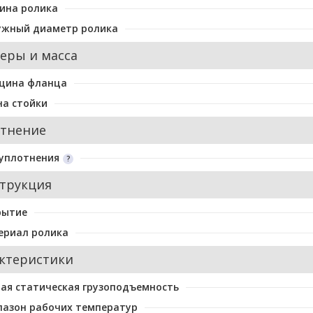
ина ролика
ужный диаметр ролика
еры и масса
щина фланца
а стойки
тнение
уплотнения
трукция
рытие
ериал ролика
ктеристики
ая статическая грузоподъемность
пазон рабочих температур