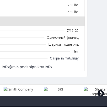
230 lbs
630 lbs
7/16-20
Одиночный фланец
Шарики - один ряд
Нет
Открыть таблицу
.
info@mir-podshipnikov.info
next