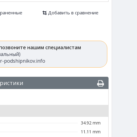
храненные
Добавить в сравнение
 позвоните нашим специалистам
анальный)
-podshipnikov.info
еристики
34.92 mm
11.11 mm