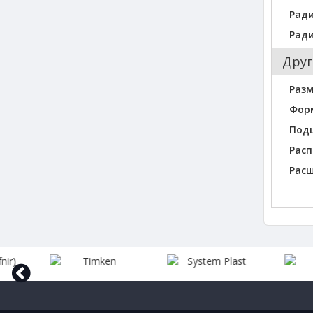
Ради
Ради
Друг
Разм
Фор
Под
Расп
Рас
prev