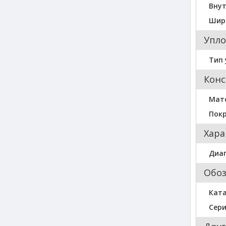
Вну
Шир
Упло
Тип 
Конс
Мат
Пок
Хара
Диа
Обо
Кат
Сер