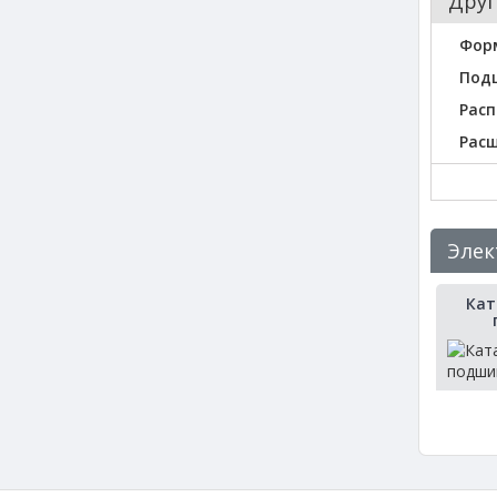
Друг
Фор
Под
Расп
Рас
Элек
Кат