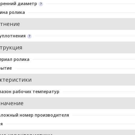
тренний диаметр
ина ролика
тнение
уплотнения
трукция
ериал ролика
рытие
ктеристики
пазон рабочих температур
значение
аложный номер производителя
ия