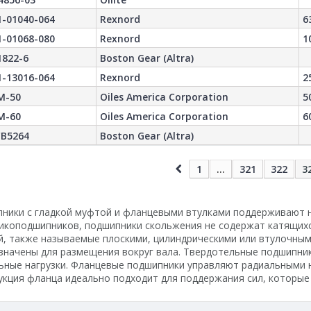
1-01040-064
Rexnord
6
1-01068-080
Rexnord
1
1822-6
Boston Gear (Altra)
1-13016-064
Rexnord
2
M-50
Oiles America Corporation
5
M-60
Oiles America Corporation
6
B5264
Boston Gear (Altra)
1
...
321
322
3
ники с гладкой муфтой и фланцевыми втулками поддерживают н
икоподшипников, подшипники скольжения не содержат катящих
й, также называемые плоскими, цилиндрическими или втулочны
значены для размещения вокруг вала. Твердотельные подшипни
ьные нагрузки. Фланцевые подшипники управляют радиальными н
укция фланца идеально подходит для поддержания сил, которые