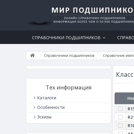
СПРАВОЧНИКИ ПОДШИПНИКОВ
СПРАВ
Справочники подшипников
Справочник имп
Клас
Тех информация
Каталоги
Но
Особенности
R1
Эскизы
R2
R1
AA