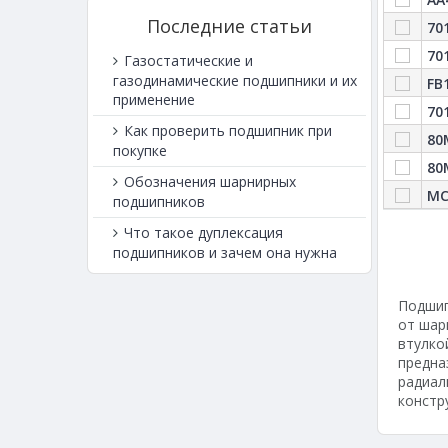
Последние статьи
70
70
Газостатические и
газодинамические подшипники и их
FB
применение
70
Как проверить подшипник при
80
покупке
80
Обозначения шарнирных
MC
подшипников
Что такое дуплексация
подшипников и зачем она нужна
Подшип
от шар
втулко
предна
радиал
констр