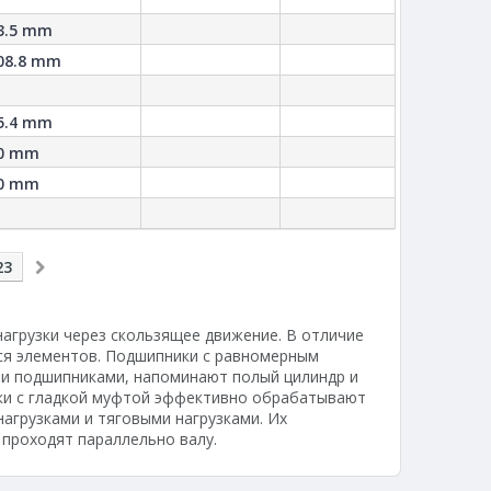
3.5 mm
08.8 mm
5.4 mm
0 mm
0 mm
23
агрузки через скользящее движение. В отличие
ся элементов. Подшипники с равномерным
ми подшипниками, напоминают полый цилиндр и
ки с гладкой муфтой эффективно обрабатывают
агрузками и тяговыми нагрузками. Их
 проходят параллельно валу.