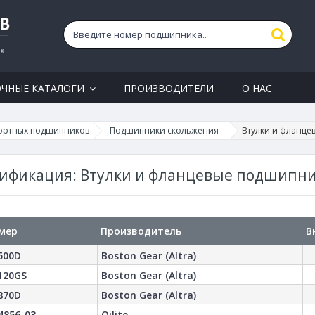
ОЧНЫЕ КАТАЛОГИ
ПРОИЗВОДИТЕЛИ
О НАС
ортных подшипников
Подшипники скольжения
Втулки и фланце
сификация: Втулки и фланцевые подшипн
мер
Производитель
В
500D
Boston Gear (Altra)
120GS
Boston Gear (Altra)
870D
Boston Gear (Altra)
4856-03
Oilite