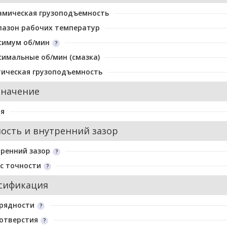
амическая грузоподъемность
пазон рабочих температур
симум об/мин
имальные об/мин (смазка)
ическая грузоподъемность
значение
ия
ость и внутренний зазор
ренний зазор
с точности
сификация
рядности
отверстия