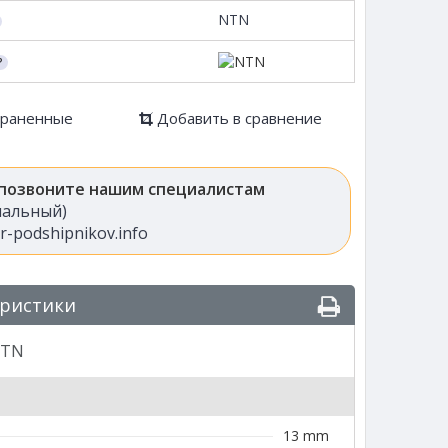
NTN
храненные
Добавить в сравнение
 позвоните нашим специалистам
анальный)
-podshipnikov.info
еристики
NTN
13 mm