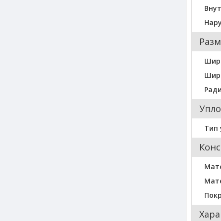
Вну
Нар
Разм
Шир
Шир
Ради
Упло
Тип 
Конс
Мат
Мат
Пок
Хара