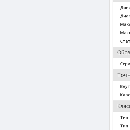
Дин
Диа
Мак
Макс
Стат
Обо
Сер
Точн
Внут
Клас
Клас
Тип 
Тип 