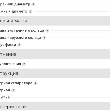
тренний диаметр
ужный диаметр
еры и масса
ина внутреннего кольца
ина наружного кольца
ус фаски
тнение
уплотнения
трукция
ериал сепаратора
ериал
рытие
ктеристики