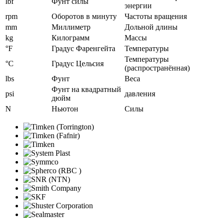
lbf
Фунт силы
энергии
rpm
Оборотов в минуту
Частоты вращения
mm
Миллиметр
Дольной длины
kg
Килограмм
Массы
°F
Градус Фаренгейта
Температуры
Температуры
°C
Градус Цельсия
(распространённая)
lbs
Фунт
Веса
Фунт на квадратный
psi
давления
дюйм
N
Ньютон
Силы