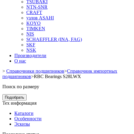
TSUBAKI
NTN-SNR
CRAFT
узлов ASAHI
KOYO
TIMKEN
NIS
SCHAEFFLER (INA, FAG)
SKF
NSK
Производители
О нас
>
Справочники подшипников
>
Справочник импортных
подшипников
>
RBC Bearings S28LWX
Поиск по размеру
Подобрать
Тех информация
Каталоги
Особенности
Эскизы