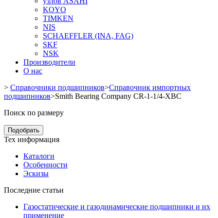
узлов ASAHI
KOYO
TIMKEN
NIS
SCHAEFFLER (INA, FAG)
SKF
NSK
Производители
О нас
>
Справочники подшипников
>
Справочник импортных
подшипников
>
Smith Bearing Company CR-1-1/4-XBC
Поиск по размеру
Подобрать
Тех информация
Каталоги
Особенности
Эскизы
Последние статьи
Газостатические и газодинамические подшипники и их
применение