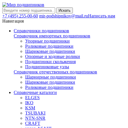
Искать
+7 (495) 255-00-60
mir-podshipnikov@mail.ru
Написать нам
Навигация
Справочники подшипников
Справочник импортных подшипников
Упорные подшипники
Роликовые подшипники
Шариковые подшипники
Опорные и ходовые ролики
Подшипники скольжения
Подшипниковые узлы
Справочник отечественных подшипников
Шарнирные подшипники
Шариковые подшипники
Роликовые подшипники
Справочные каталоги
ELGES
IKO
KSM
TSUBAKI
NTN-SNR
CRAFT