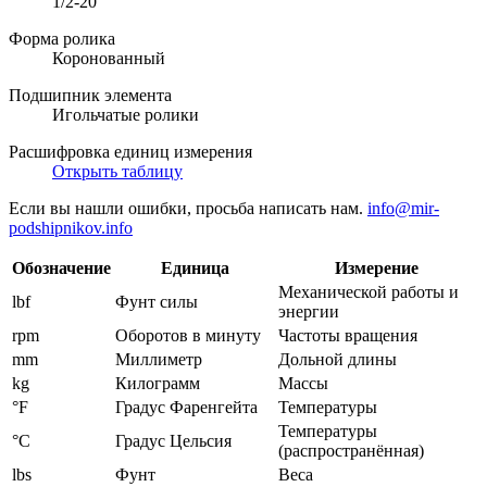
1/2-20
Форма ролика
Коронованный
Подшипник элемента
Игольчатые ролики
Расшифровка единиц измерения
Открыть таблицу
Если вы нашли ошибки, просьба написать нам.
info@mir-
podshipnikov.info
Обозначение
Единица
Измерение
Механической работы и
lbf
Фунт силы
энергии
rpm
Оборотов в минуту
Частоты вращения
mm
Миллиметр
Дольной длины
kg
Килограмм
Массы
°F
Градус Фаренгейта
Температуры
Температуры
°C
Градус Цельсия
(распространённая)
lbs
Фунт
Веса