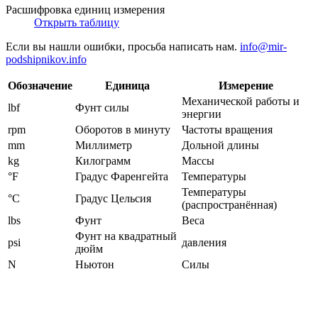
Расшифровка единиц измерения
Открыть таблицу
Если вы нашли ошибки, просьба написать нам.
info@mir-
podshipnikov.info
Обозначение
Единица
Измерение
Механической работы и
lbf
Фунт силы
энергии
rpm
Оборотов в минуту
Частоты вращения
mm
Миллиметр
Дольной длины
kg
Килограмм
Массы
°F
Градус Фаренгейта
Температуры
Температуры
°C
Градус Цельсия
(распространённая)
lbs
Фунт
Веса
Фунт на квадратный
psi
давления
дюйм
N
Ньютон
Силы