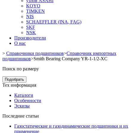
узлов ASAHI
KOYO
TIMKEN
NIS
SCHAEFFLER (INA, FAG)
SKF
NSK
Производители
О нас
>
Справочники подшипников
>
Справочник импортных
подшипников
>
Smith Bearing Company YR-1-1/2-XC
Поиск по размеру
Подобрать
Тех информация
Каталоги
Особенности
Эскизы
Последние статьи
Газостатические и газодинамические подшипники и их
применение