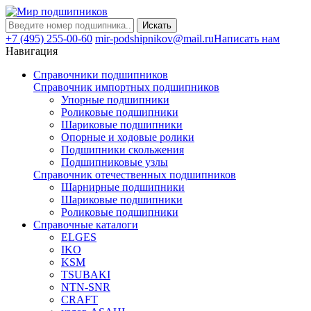
Искать
+7 (495) 255-00-60
mir-podshipnikov@mail.ru
Написать нам
Навигация
Справочники подшипников
Справочник импортных подшипников
Упорные подшипники
Роликовые подшипники
Шариковые подшипники
Опорные и ходовые ролики
Подшипники скольжения
Подшипниковые узлы
Справочник отечественных подшипников
Шарнирные подшипники
Шариковые подшипники
Роликовые подшипники
Справочные каталоги
ELGES
IKO
KSM
TSUBAKI
NTN-SNR
CRAFT