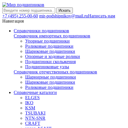
Искать
+7 (495) 255-00-60
mir-podshipnikov@mail.ru
Написать нам
Навигация
Справочники подшипников
Справочник импортных подшипников
Упорные подшипники
Роликовые подшипники
Шариковые подшипники
Опорные и ходовые ролики
Подшипники скольжения
Подшипниковые узлы
Справочник отечественных подшипников
Шарнирные подшипники
Шариковые подшипники
Роликовые подшипники
Справочные каталоги
ELGES
IKO
KSM
TSUBAKI
NTN-SNR
CRAFT