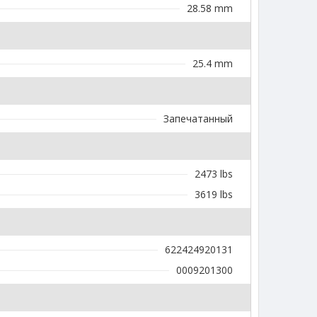
28.58 mm
25.4 mm
Запечатанный
2473 lbs
3619 lbs
622424920131
0009201300