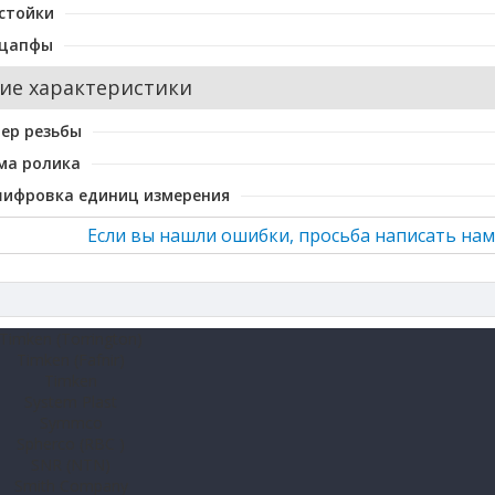
стойки
 цапфы
ие характеристики
ер резьбы
ма ролика
шифровка единиц измерения
Если вы нашли ошибки, просьба написать нам