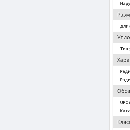
Нар
Разм
Длин
Упло
Тип 
Хара
Ради
Ради
Обо
UPC
Кат
Клас