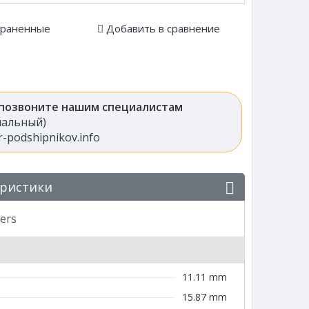
храненные
Добавить в сравнение
 позвоните нашим специалистам
анальный)
-podshipnikov.info
еристики
ers
11.11 mm
15.87 mm