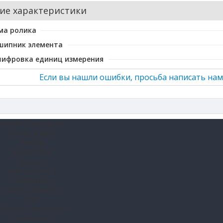
ие характеристики
ма ролика
шипник элемента
шифровка единиц измерения
Если вы нашли ошибки, просьба написать нам