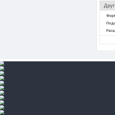
Друг
Фор
Под
Рас