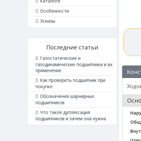
Каталоги
Особенности
Эскизы
Последние статьи
Газостатические и
газодинамические подшипники и их
применение
Конс
Как проверить подшипник при
Ходов
покупке
Обозначения шарнирных
Осн
подшипников
Что такое дуплексация
Нар
подшипников и зачем она нужна
Общ
Вну
Шир