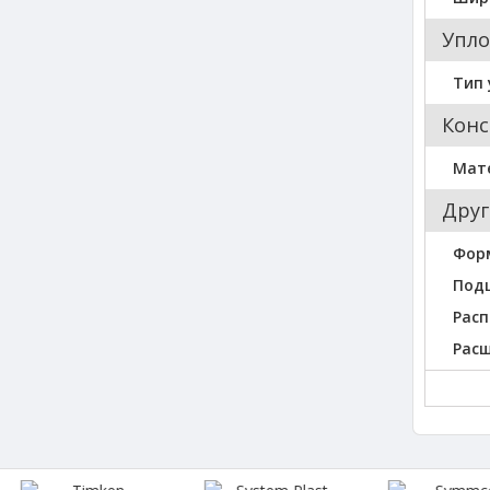
Упло
Тип 
Конс
Мат
Друг
Фор
Под
Расп
Рас