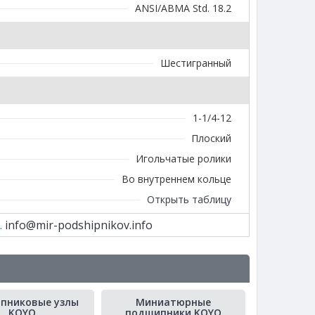
ANSI/ABMA Std. 18.2
Шестигранный
1-1/4-12
Плоский
Игольчатые ролики
Во внутреннем кольце
Открыть таблицу
.
info@mir-podshipnikov.info
пниковые узлы
Миниатюрные
KOYO
подшипники KOYO