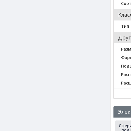
Соо
Клас
Тип
Друг
Разм
Фор
Под
Расп
Рас
Элек
Сфер
под