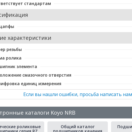
тветствует стандартам
сификация
 цапфы
ие характеристики
ер резьбы
ма ролика
шипник элемента
оложение смазочного отверстия
шифровка единиц измерения
Если вы нашли ошибки, просьба написать нам
тронные каталоги Koyo NRB
ические роликовые
Общий каталог
Подши
шипники серия RZ
подшипников качения