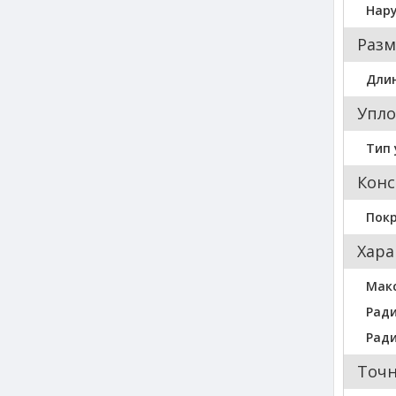
Нар
Разм
Длин
Упло
Тип 
Конс
Пок
Хара
Мак
Ради
Ради
Точн