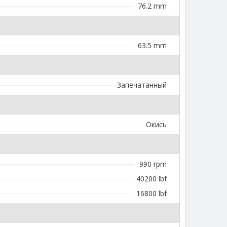
76.2 mm
63.5 mm
Запечатанный
Окись
990 rpm
40200 lbf
16800 lbf