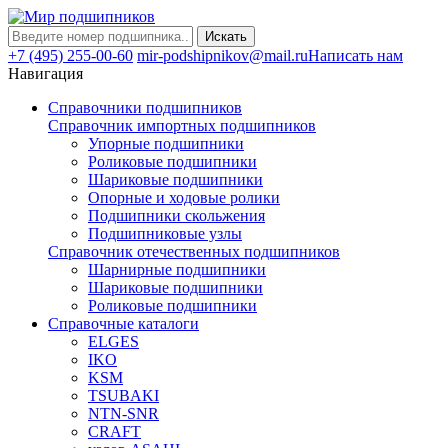
Искать
+7 (495) 255-00-60
mir-podshipnikov@mail.ru
Написать нам
Навигация
Справочники подшипников
Справочник импортных подшипников
Упорные подшипники
Роликовые подшипники
Шариковые подшипники
Опорные и ходовые ролики
Подшипники скольжения
Подшипниковые узлы
Справочник отечественных подшипников
Шарнирные подшипники
Шариковые подшипники
Роликовые подшипники
Справочные каталоги
ELGES
IKO
KSM
TSUBAKI
NTN-SNR
CRAFT