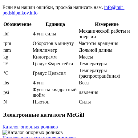
Если вы нашли ошибки, просьба написать нам.
info@mir-
podshipnikov.info
Обозначение
Единица
Измерение
Механической работы и
lbf
Фунт силы
энергии
rpm
Оборотов в минуту
Частоты вращения
mm
Миллиметр
Дольной длины
kg
Килограмм
Массы
°F
Градус Фаренгейта
Температуры
Температуры
°C
Градус Цельсия
(распространённая)
lbs
Фунт
Веса
Фунт на квадратный
psi
давления
дюйм
N
Ньютон
Силы
Электронные каталоги McGill
Каталог опорных роликов
Каталог игольчатых подшипников