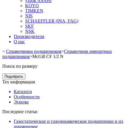
узлов ASAHI
KOYO
TIMKEN
NIS
SCHAEFFLER (INA, FAG)
SKF
NSK
Производители
О нас
>
Справочники подшипников
>
Справочник импортных
подшипников
>
McGill CF 1/2 N
Поиск по размеру
Подобрать
Тех информация
Каталоги
Особенности
Эскизы
Последние статьи
Газостатические и газодинамические подшипники и их
применение