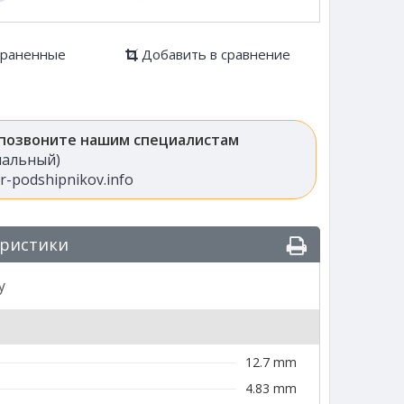
храненные
Добавить в сравнение
 позвоните нашим специалистам
анальный)
-podshipnikov.info
еристики
y
12.7 mm
4.83 mm