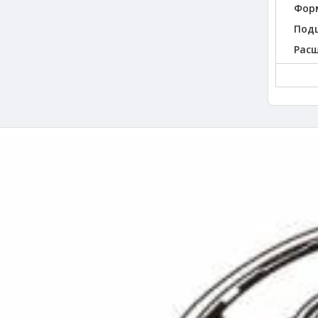
Фор
Под
Рас