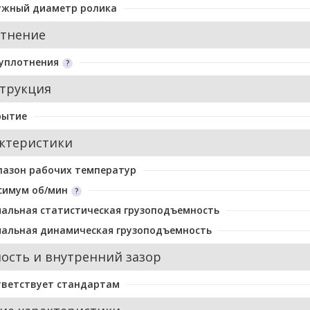
ужный диаметр ролика
тнение
уплотнения
трукция
рытие
ктеристики
пазон рабочих температур
симум об/мин
альная статистическая грузоподъемность
альная динамическая грузоподъемность
ость и внутренний зазор
тветствует стандартам