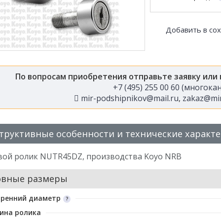
Добавить в со
По вопросам приобретения отправьте заявку или
+7 (495) 255 00 60 (многок
mir-podshipnikov@mail.ru
,
zakaz@mir
труктивные особенности и технические характ
вой ролик NUTR45DZ, производства Koyo NRB
овные размеры
тренний диаметр
ина ролика