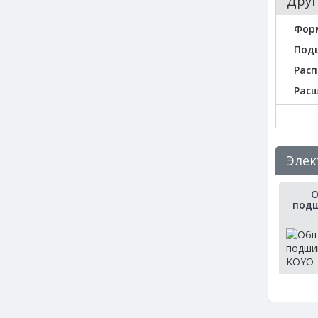
Друг
Фор
Под
Расп
Рас
Элек
О
подш