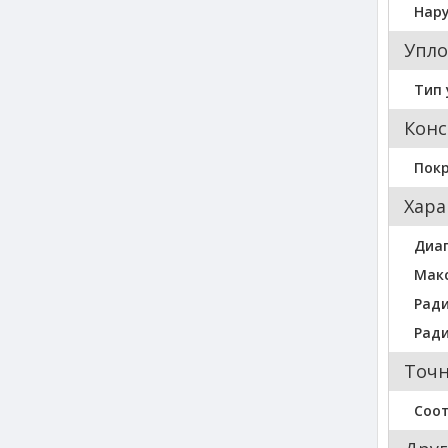
Нар
Упло
Тип 
Конс
Пок
Хара
Диа
Мак
Ради
Ради
Точн
Соо