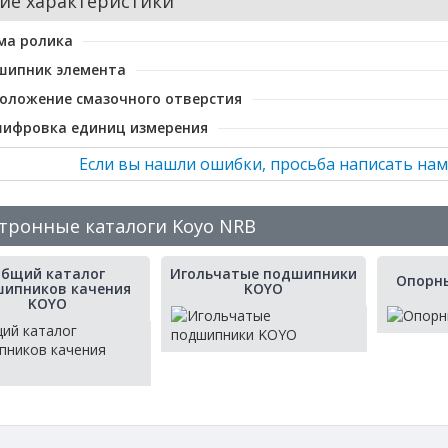
ие характеристики
ма ролика
шипник элемента
оложение смазочного отверстия
шифровка единиц измерения
Если вы нашли ошибки, просьба написать нам
тронные каталоги Koyo NRB
бщий каталог
Игольчатые подшипники
Опорн
ипников качения
KOYO
KOYO