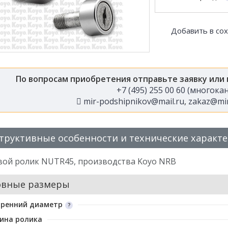
Добавить в со
По вопросам приобретения отправьте заявку или
+7 (495) 255 00 60 (многок
mir-podshipnikov@mail.ru
,
zakaz@mir
труктивные особенности и технические характ
вой ролик NUTR45, производства Koyo NRB
овные размеры
тренний диаметр
ина ролика