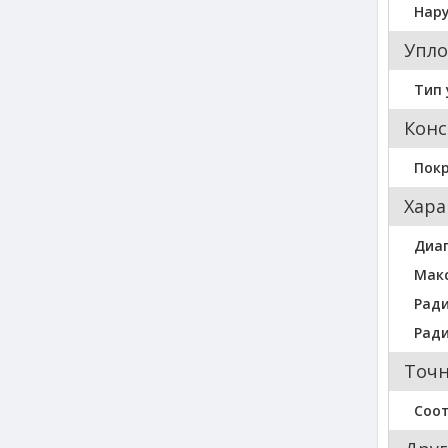
Нар
Упло
Тип 
Конс
Пок
Хара
Диа
Мак
Ради
Ради
Точн
Соо