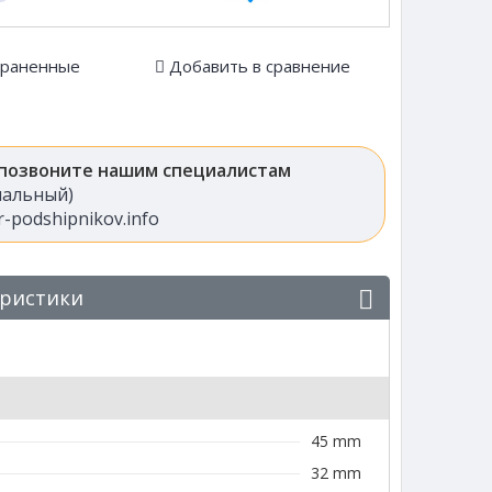
храненные
Добавить в сравнение
 позвоните нашим специалистам
анальный)
-podshipnikov.info
еристики
45 mm
32 mm