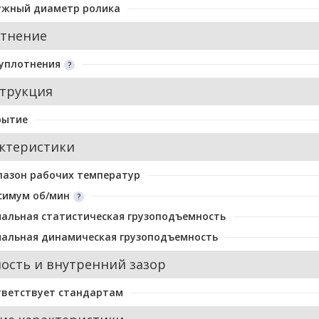
ужный диаметр ролика
тнение
уплотнения
трукция
рытие
ктеристики
пазон рабочих температур
симум об/мин
альная статистическая грузоподъемность
альная динамическая грузоподъемность
ость и внутренний зазор
тветствует стандартам