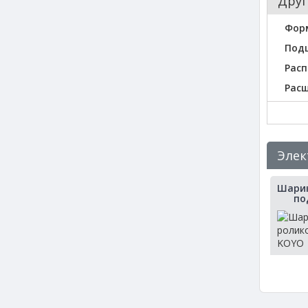
Друг
Фор
Под
Расп
Рас
Элек
Шарик
по