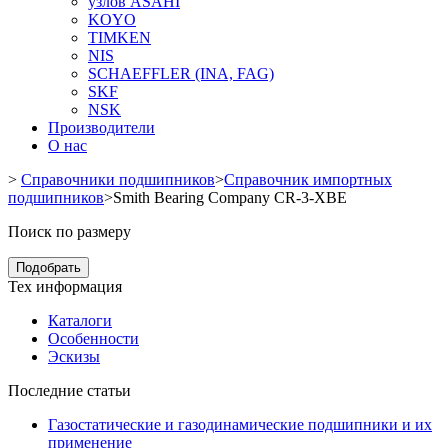
узлов ASAHI
KOYO
TIMKEN
NIS
SCHAEFFLER (INA, FAG)
SKF
NSK
Производители
О нас
>
Справочники подшипников
>
Справочник импортных
подшипников
>
Smith Bearing Company CR-3-XBE
Поиск по размеру
Подобрать
Тех информация
Каталоги
Особенности
Эскизы
Последние статьи
Газостатические и газодинамические подшипники и их
применение