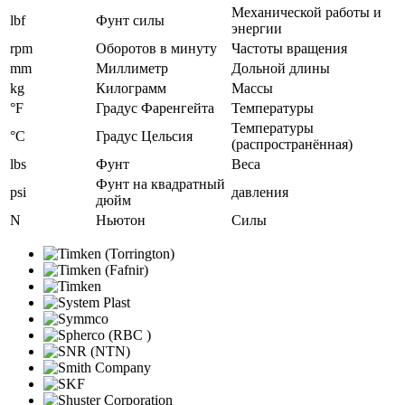
Механической работы и
lbf
Фунт силы
энергии
rpm
Оборотов в минуту
Частоты вращения
mm
Миллиметр
Дольной длины
kg
Килограмм
Массы
°F
Градус Фаренгейта
Температуры
Температуры
°C
Градус Цельсия
(распространённая)
lbs
Фунт
Веса
Фунт на квадратный
psi
давления
дюйм
N
Ньютон
Силы