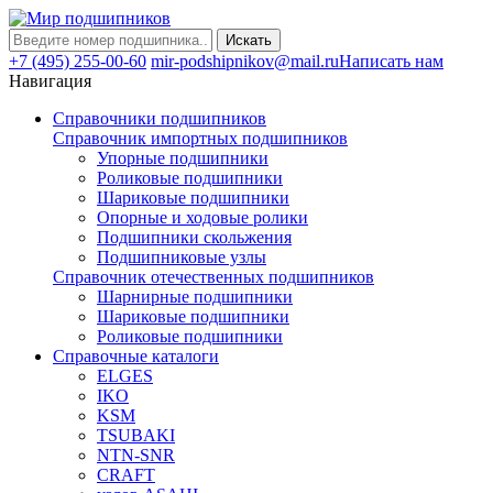
Искать
+7 (495) 255-00-60
mir-podshipnikov@mail.ru
Написать нам
Навигация
Справочники подшипников
Справочник импортных подшипников
Упорные подшипники
Роликовые подшипники
Шариковые подшипники
Опорные и ходовые ролики
Подшипники скольжения
Подшипниковые узлы
Справочник отечественных подшипников
Шарнирные подшипники
Шариковые подшипники
Роликовые подшипники
Справочные каталоги
ELGES
IKO
KSM
TSUBAKI
NTN-SNR
CRAFT