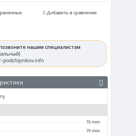
храненные
Добавить в сравнение
 позвоните нашим специалистам
анальный)
-podshipnikov.info
еристики
ny
70 mm
79 mm