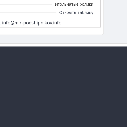
Игольчатые ролики
Открыть таблицу
.
info@mir-podshipnikov.info