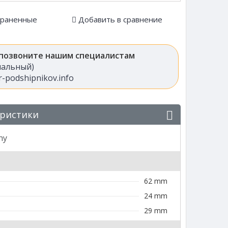
храненные
Добавить в сравнение
 позвоните нашим специалистам
анальный)
-podshipnikov.info
еристики
ny
62 mm
24 mm
29 mm