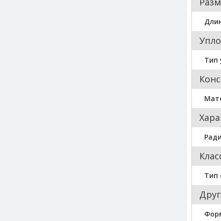
Разм
Длин
Упло
Тип 
Конс
Мат
Хара
Ради
Клас
Тип 
Друг
Фор