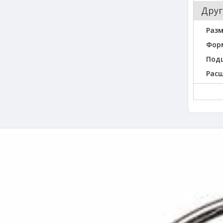
Друг
Разм
Фор
Под
Рас