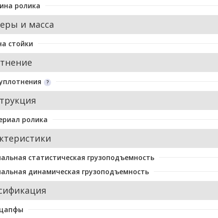
ина ролика
еры и масса
а стойки
тнение
уплотнения
трукция
ериал ролика
ктеристики
альная статистическая грузоподъемность
альная динамическая грузоподъемность
сификация
 цапфы