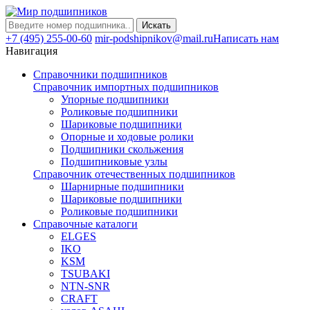
Искать
+7 (495) 255-00-60
mir-podshipnikov@mail.ru
Написать нам
Навигация
Справочники подшипников
Справочник импортных подшипников
Упорные подшипники
Роликовые подшипники
Шариковые подшипники
Опорные и ходовые ролики
Подшипники скольжения
Подшипниковые узлы
Справочник отечественных подшипников
Шарнирные подшипники
Шариковые подшипники
Роликовые подшипники
Справочные каталоги
ELGES
IKO
KSM
TSUBAKI
NTN-SNR
CRAFT