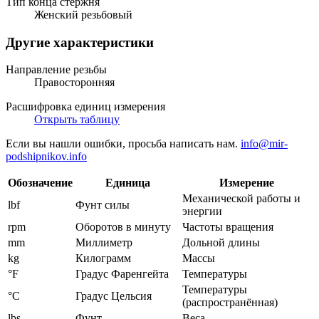
Тип конца стержня
Женский резьбовый
Другие характеристики
Направление резьбы
Правосторонняя
Расшифровка единиц измерения
Открыть таблицу
Если вы нашли ошибки, просьба написать нам.
info@mir-
podshipnikov.info
Обозначение
Единица
Измерение
Механической работы и
lbf
Фунт силы
энергии
rpm
Оборотов в минуту
Частоты вращения
mm
Миллиметр
Дольной длины
kg
Килограмм
Массы
°F
Градус Фаренгейта
Температуры
Температуры
°C
Градус Цельсия
(распространённая)
lbs
Фунт
Веса