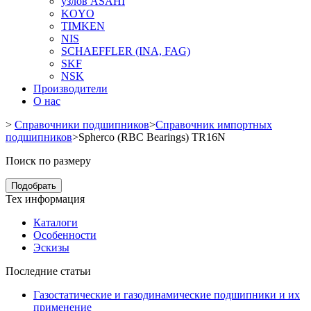
узлов ASAHI
KOYO
TIMKEN
NIS
SCHAEFFLER (INA, FAG)
SKF
NSK
Производители
О нас
>
Справочники подшипников
>
Справочник импортных
подшипников
>
Spherco (RBC Bearings) TR16N
Поиск по размеру
Подобрать
Тех информация
Каталоги
Особенности
Эскизы
Последние статьи
Газостатические и газодинамические подшипники и их
применение