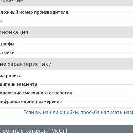
значение
аложный номер производителя
ия
сификация
 цапфы
стойки
ие характеристики
ма ролика
шипник элемента
оложение смазочного отверстия
шифровка единиц измерения
Если вы нашли ошибки, просьба написать нам
тронные каталоги McGill