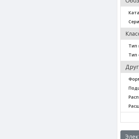
Обо
Кат
Сер
Клас
Тип
Тип 
Друг
Фор
Под
Расп
Рас
Элек