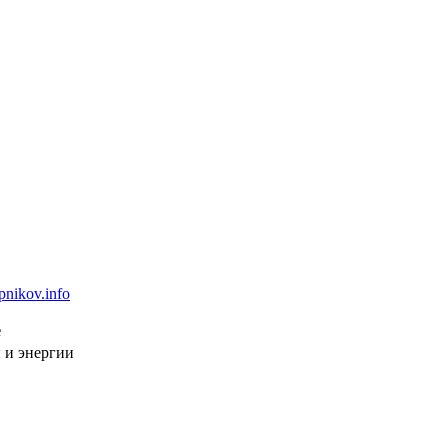
pnikov.info
е
 и энергии