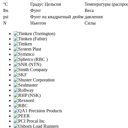
°C
Градус Цельсия
Температуры (распро
lbs
Фунт
Веса
psi
Фунт на квадратный дюйм
давления
N
Ньютон
Силы