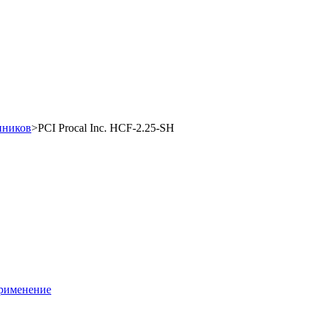
пников
>
PCI Procal Inc. HCF-2.25-SH
применение