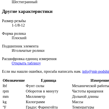
Шестигранный
Другие характеристики
Размер резьбы
1-1/8-12
Форма ролика
Плоский
Подшипник элемента
Игольчатые ролики
Расшифровка единиц измерения
Открыть таблицу
Если вы нашли ошибки, просьба написать нам.
info@mir-podshi
Обозначение
Единица
Измерени
lbf
Фунт силы
Механической работы
rpm
Оборотов в минуту
Частоты вращения
mm
Миллиметр
Дольной длины
kg
Килограмм
Массы
°F
Градус Фаренгейта
Температуры