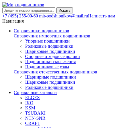
Искать
+7 (495) 255-00-60
mir-podshipnikov@mail.ru
Написать нам
Навигация
Справочники подшипников
Справочник импортных подшипников
Упорные подшипники
Роликовые подшипники
Шариковые подшипники
Опорные и ходовые ролики
Подшипники скольжения
Подшипниковые узлы
Справочник отечественных подшипников
Шарнирные подшипники
Шариковые подшипники
Роликовые подшипники
Справочные каталоги
ELGES
IKO
KSM
TSUBAKI
NTN-SNR
CRAFT