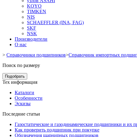
узлов ASAHI
KOYO
TIMKEN
NIS
SCHAEFFLER (INA, FAG)
SKF
NSK
Производители
О нас
>
Справочники подшипников
>
Справочник импортных подши
Поиск по размеру
Подобрать
Тех информация
Каталоги
Особенности
Эскизы
Последние статьи
Газостатические и газодинамические подшипники и их 
Как проверить подшипник при покупке
Обозначения шарнирных подшипников