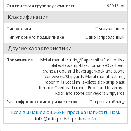
Статическая грузоподъемность
98916 lbf
Классификация
Тип кольца
С углублением
Тип упорного подшипника
Однонаправленный
Другие характеристики
Применение
Metal manufacturing/Paper mills/Steel mills–
plate/slab/strip/blast furnace/Overhead
cranes/Food and beverage/Rock and stone
conveyors/Shipyards Metal manufacturing
Paper mills Steel mills–plate slab strip blast
furnace Overhead cranes Food and beverage
Rock and stone conveyors Shipyards
Расшифровка единиц измерения
Открыть таблицу
Если вы нашли ошибки, просьба написать нам.
info@mir-podshipnikov.info