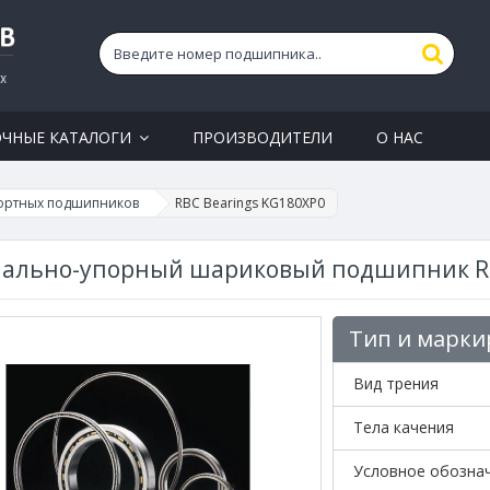
ОЧНЫЕ КАТАЛОГИ
ПРОИЗВОДИТЕЛИ
О НАС
ортных подшипников
RBC Bearings KG180XP0
ально-упорный шариковый подшипник RB
Тип и марки
Вид трения
Тела качения
Условное обозна