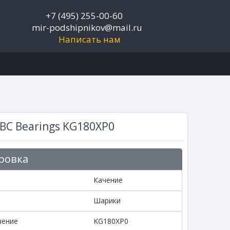
+7 (495) 255-00-60
mir-podshipnikov@mail.ru
Написать нам
C Bearings KG180XP0
ровка
Качение
Шарики
чение
KG180XP0