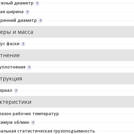
ужный диаметр
ая ширина
тренний диаметр
еры и масса
ус фаски
тнение
уплотнения
трукция
ериал
ктеристики
пазон рабочих температур
симум об/мин
альная статистическая грузоподъемность