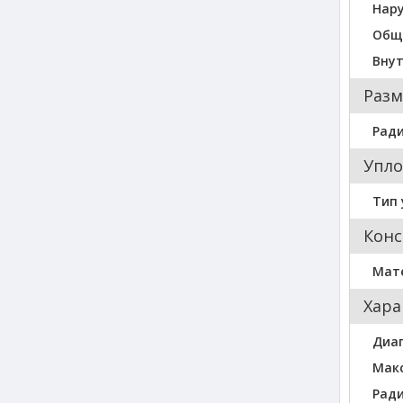
Нар
Общ
Вну
Разм
Ради
Упло
Тип 
Конс
Мат
Хара
Диа
Мак
Ради