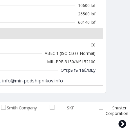
10600 lbf
26500 lbf
60140 lbf
C0
ABEC 1 (ISO Class Normal)
MIL-PRF-3150/AISI 52100
Открыть таблицу
.
info@mir-podshipnikov.info