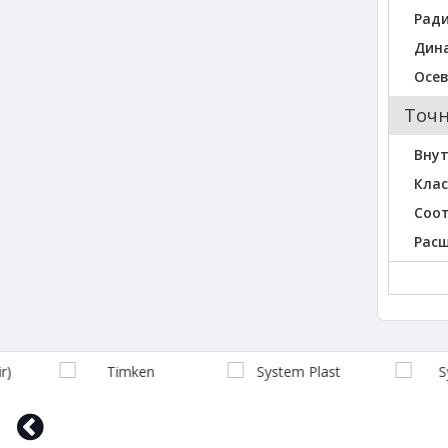
Ради
Дина
Осев
Точн
Внут
Клас
Соо
Рас