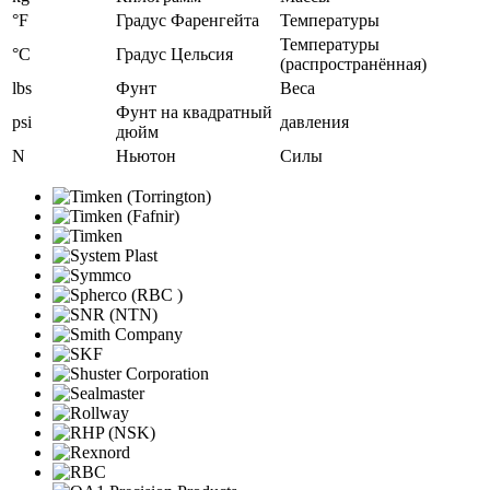
°F
Градус Фаренгейта
Температуры
Температуры
°C
Градус Цельсия
(распространённая)
lbs
Фунт
Веса
Фунт на квадратный
psi
давления
дюйм
N
Ньютон
Силы