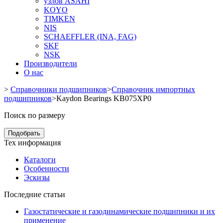
узлов ASAHI
KOYO
TIMKEN
NIS
SCHAEFFLER (INA, FAG)
SKF
NSK
Производители
О нас
>
Справочники подшипников
>
Справочник импортных
подшипников
>
Kaydon Bearings KB075XP0
Поиск по размеру
Подобрать
Тех информация
Каталоги
Особенности
Эскизы
Последние статьи
Газостатические и газодинамические подшипники и их
применение