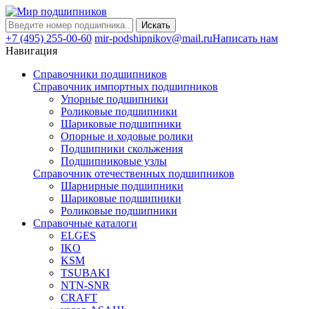
Искать
+7 (495) 255-00-60
mir-podshipnikov@mail.ru
Написать нам
Навигация
Справочники подшипников
Справочник импортных подшипников
Упорные подшипники
Роликовые подшипники
Шариковые подшипники
Опорные и ходовые ролики
Подшипники скольжения
Подшипниковые узлы
Справочник отечественных подшипников
Шарнирные подшипники
Шариковые подшипники
Роликовые подшипники
Справочные каталоги
ELGES
IKO
KSM
TSUBAKI
NTN-SNR
CRAFT