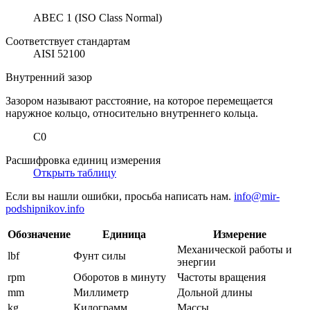
ABEC 1 (ISO Class Normal)
Соответствует стандартам
AISI 52100
Внутренний зазор
Зазором называют расстояние, на которое перемещается
наружное кольцо, относительно внутреннего кольца.
C0
Расшифровка единиц измерения
Открыть таблицу
Если вы нашли ошибки, просьба написать нам.
info@mir-
podshipnikov.info
Обозначение
Единица
Измерение
Механической работы и
lbf
Фунт силы
энергии
rpm
Оборотов в минуту
Частоты вращения
mm
Миллиметр
Дольной длины
kg
Килограмм
Массы