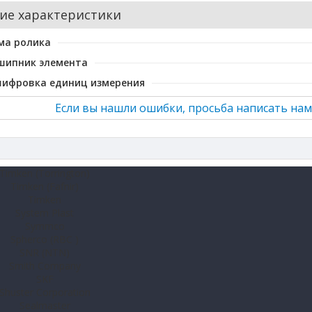
ие характеристики
ма ролика
шипник элемента
шифровка единиц измерения
Если вы нашли ошибки, просьба написать нам