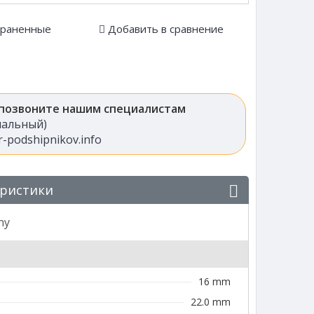
храненные
Добавить в сравнение
 позвоните нашим специалистам
анальный)
-podshipnikov.info
еристики
ny
16 mm
22.0 mm