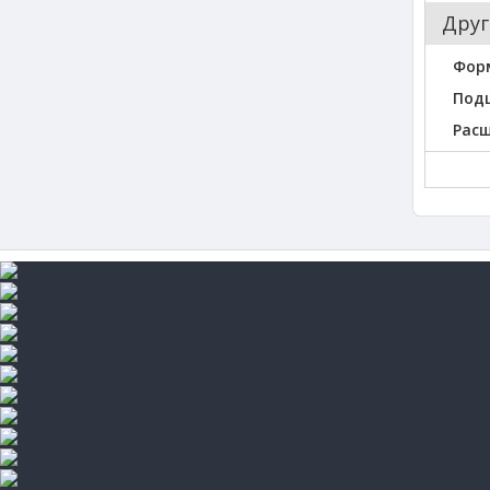
Друг
Фор
Под
Рас