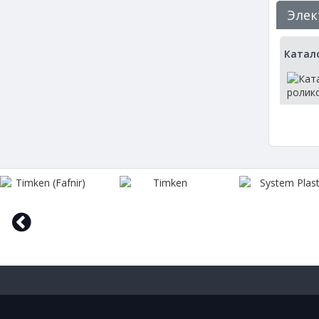
Элек
Катал
prev