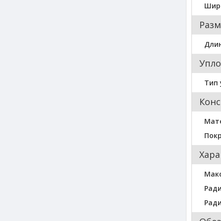
Шир
Разм
Длин
Упло
Тип 
Конс
Мат
Пок
Хара
Мак
Ради
Ради