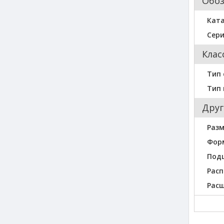
Обо
Кат
Сер
Клас
Тип 
Тип
Друг
Разм
Фор
Под
Расп
Рас