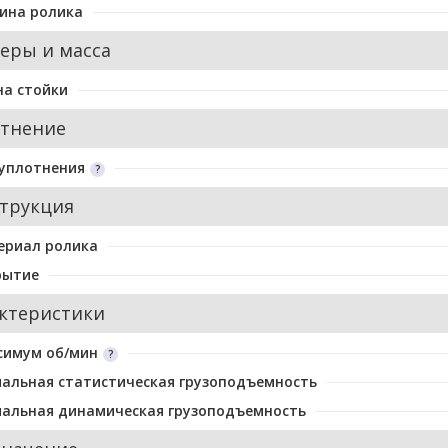
ина ролика
еры и масса
а стойки
тнение
уплотнения
трукция
ериал ролика
рытие
ктеристики
симум об/мин
альная статистическая грузоподъемность
альная динамическая грузоподъемность