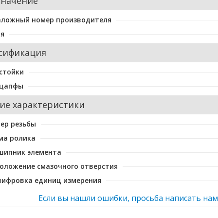
значение
аложный номер производителя
ия
сификация
стойки
 цапфы
ие характеристики
ер резьбы
ма ролика
шипник элемента
оложение смазочного отверстия
шифровка единиц измерения
Если вы нашли ошибки, просьба написать нам