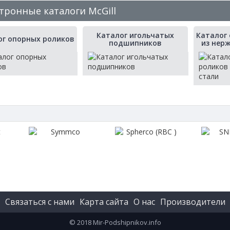
тронные каталоги McGill
Каталог игольчатых
Каталог
ог опорных роликов
подшипников
из нер
Связаться с нами
Карта сайта
О нас
Производители
© 2018 Mir-Podshipnikov.info