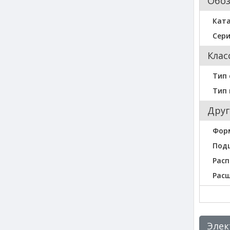
Обо
Кат
Сер
Клас
Тип 
Тип
Друг
Фор
Под
Расп
Рас
Элек