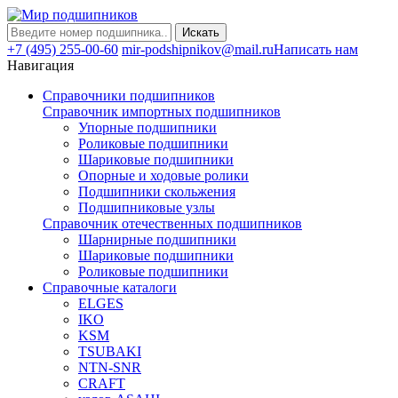
Искать
+7 (495) 255-00-60
mir-podshipnikov@mail.ru
Написать нам
Навигация
Справочники подшипников
Справочник импортных подшипников
Упорные подшипники
Роликовые подшипники
Шариковые подшипники
Опорные и ходовые ролики
Подшипники скольжения
Подшипниковые узлы
Справочник отечественных подшипников
Шарнирные подшипники
Шариковые подшипники
Роликовые подшипники
Справочные каталоги
ELGES
IKO
KSM
TSUBAKI
NTN-SNR
CRAFT