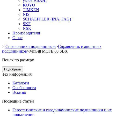
узлов ASAHI
KOYO
TIMKEN
NIS
SCHAEFFLER (INA, FAG)
SKF
NSK
Производители
О нас
>
Справочники подшипников
>
Справочник импортных
подшипников
>
McGill MCFE 80 SBX
Поиск по размеру
Подобрать
Тех информация
Каталоги
Особенности
Эскизы
Последние статьи
Газостатические и газодинамические подшипники и их
применение