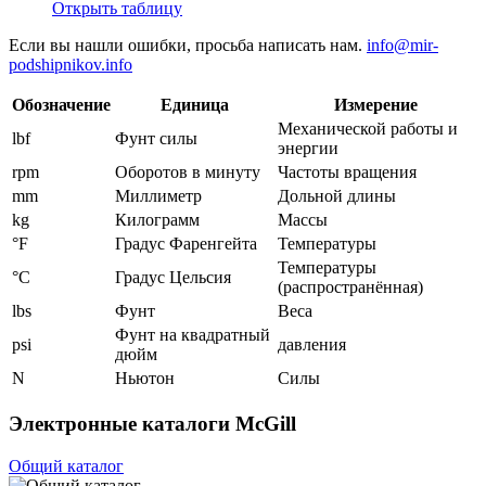
Открыть таблицу
Если вы нашли ошибки, просьба написать нам.
info@mir-
podshipnikov.info
Обозначение
Единица
Измерение
Механической работы и
lbf
Фунт силы
энергии
rpm
Оборотов в минуту
Частоты вращения
mm
Миллиметр
Дольной длины
kg
Килограмм
Массы
°F
Градус Фаренгейта
Температуры
Температуры
°C
Градус Цельсия
(распространённая)
lbs
Фунт
Веса
Фунт на квадратный
psi
давления
дюйм
N
Ньютон
Силы
Электронные каталоги McGill
Общий каталог