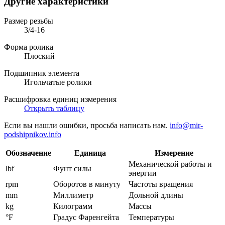
Другие характеристики
Размер резьбы
3/4-16
Форма ролика
Плоский
Подшипник элемента
Игольчатые ролики
Расшифровка единиц измерения
Открыть таблицу
Если вы нашли ошибки, просьба написать нам.
info@mir-
podshipnikov.info
Обозначение
Единица
Измерение
Механической работы и
lbf
Фунт силы
энергии
rpm
Оборотов в минуту
Частоты вращения
mm
Миллиметр
Дольной длины
kg
Килограмм
Массы
°F
Градус Фаренгейта
Температуры