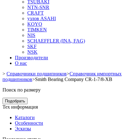
TSUBAKI
NTN-SNR
CRAFT
узлов ASAHI
KOYO
TIMKEN
NIS
SCHAEFFLER (INA, FAG)
SKF
NSK
Производители
О нас
>
Справочники подшипников
>
Справочник импортных
подшипников
>
Smith Bearing Company CR-1-7/8-XB
Поиск по размеру
Подобрать
Тех информация
Каталоги
Особенности
Эскизы