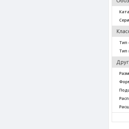
Обо
Кат
Сер
Клас
Тип 
Тип
Друг
Разм
Фор
Под
Расп
Рас