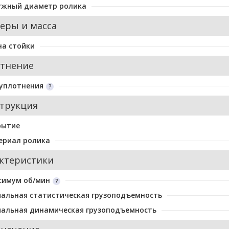
ужный диаметр ролика
еры и масса
а стойки
тнение
уплотнения
трукция
рытие
ериал ролика
ктеристики
симум об/мин
альная статистическая грузоподъемность
альная динамическая грузоподъемность