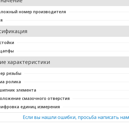
значение
аложный номер производителя
ия
сификация
стойки
 цапфы
ие характеристики
ер резьбы
ма ролика
шипник элемента
оложение смазочного отверстия
шифровка единиц измерения
Если вы нашли ошибки, просьба написать нам